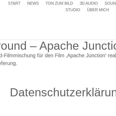
START
NEWS
TON ZUM BILD
3D AUDIO
SOUN
STUDIO
ÜBER MICH
round – Apache Juncti
Filmmischung für den Film ‚Apache Junction‘ reali
ferung.
Datenschutzerkläru