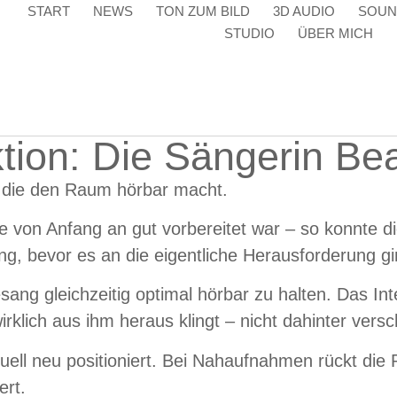
START
NEWS
TON ZUM BILD
3D AUDIO
SOUN
STUDIO
ÜBER MICH
tion: Die Sängerin Bea
 die den Raum hörbar macht
.
e von Anfang an gut vorbereitet war – so konnte d
g, bevor es an die eigentliche Herausforderung gi
g gleichzeitig optimal hörbar zu halten. Das Inter
rklich aus ihm heraus klingt – nicht dahinter vers
uell neu positioniert. Bei Nahaufnahmen rückt die 
ert.