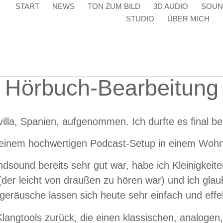
START
NEWS
TON ZUM BILD
3D AUDIO
SOUN
STUDIO
ÜBER MICH
Hörbuch-Bearbeitung
lla, Spanien, aufgenommen. Ich durfte es final bea
 einem hochwertigen Podcast-Setup in einem Wo
sound bereits sehr gut war, habe ich Kleinigkeite
er leicht von draußen zu hören war) und ich glau
eräusche lassen sich heute sehr einfach und effek
f Klangtools zurück, die einen klassischen, analo