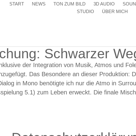
START
NEWS
TON ZUM BILD
3D AUDIO
SOUN
STUDIO
ÜBER MICH
chung: Schwarzer We
nklusive der Integration von Musik, Atmos und Fol
inzugefügt. Das Besondere an dieser Produktion: D
alog in Mono benötigte ich nur die Atmo in Surr
sspielung 5.1) zum Leben erweckt. Die finale Misch