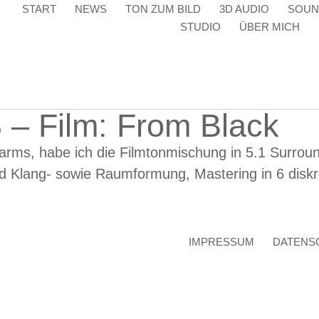
START
NEWS
TON ZUM BILD
3D AUDIO
SOUN
STUDIO
ÜBER MICH
 – Film: From Black
rms, habe ich die Filmtonmischung in 5.1 Surroun
d Klang- sowie Raumformung, Mastering in 6 disk
IMPRESSUM
DATENS